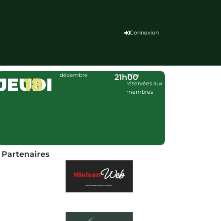
Connexion
décembre
Infos
21h00
JEUDI
18
réservées aux
membres
Partenaires