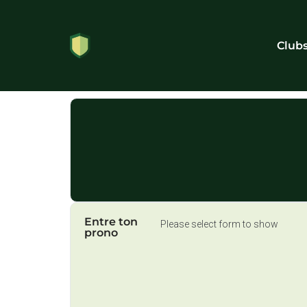
Club
Entre ton
Please select form to show
prono