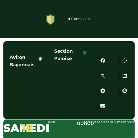
Connexion
Section
Aviron
Paloise
Bayonnais
avril
Infos réservées aux membres
00h00
SAMEDI
18