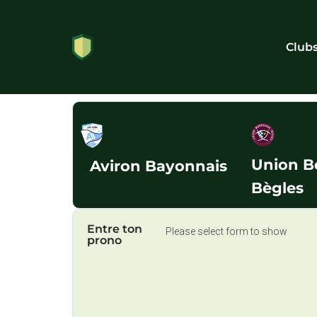
Club
Union B
Aviron Bayonnais
Bègles
Entre ton
Please select form to show
prono