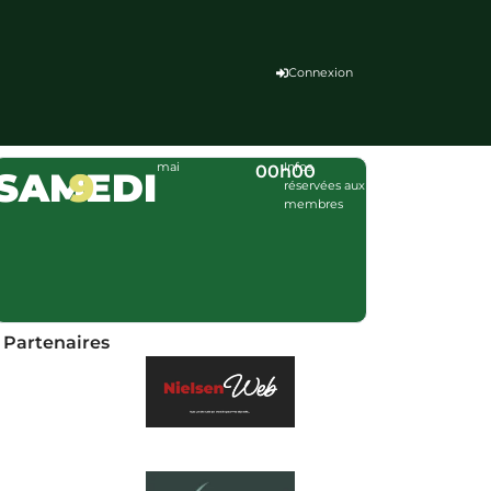
Connexion
mai
Infos
00h00
SAMEDI
9
réservées aux
membres
Partenaires