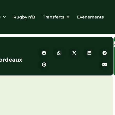
s
Rugby n’B
Transferts
Evènements
ordeaux