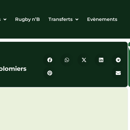
s
Rugby n’B
Transferts
Evènements
olomiers