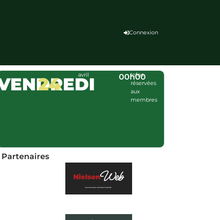
Connexion
avril
Infos
00h00
VENDREDI
24
réservées
aux
membres
Partenaires