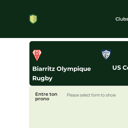
Club
US C
Biarritz Olympique
Rugby
Entre ton
Please select form to show
prono