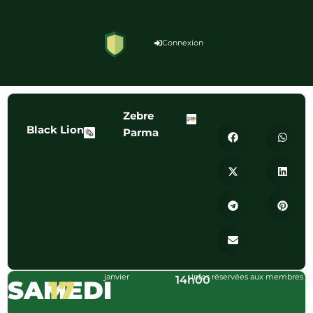
Connexion
Zebre
Black Lion
Parma
janvier
Infos réservées aux membres
14h00
SAMEDI
17