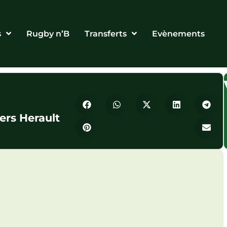
s
Rugby n’B
Transferts
Evènements
ers Herault