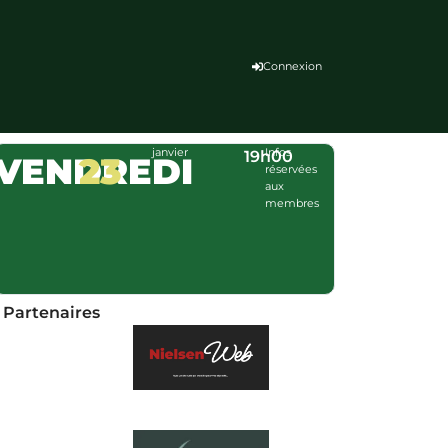
Connexion
janvier
Infos
19h00
VENDREDI
23
réservées
aux
membres
Partenaires