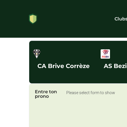
Club
CA Brive Corrèze
AS Bezi
Entre ton
Please select form to show
prono