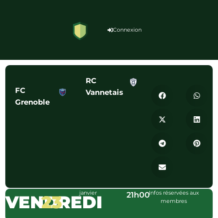
Connexion
RC
FC
Vannetais
Grenoble
janvier
Infos réservées aux
21h00
VENDREDI
23
membres