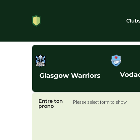
Club
Vodac
Glasgow Warriors
Entre ton
Please select form to show
prono