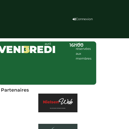
Connexion
avril
Infos
16h00
VENDREDI
3
réservées
aux
membres
Partenaires