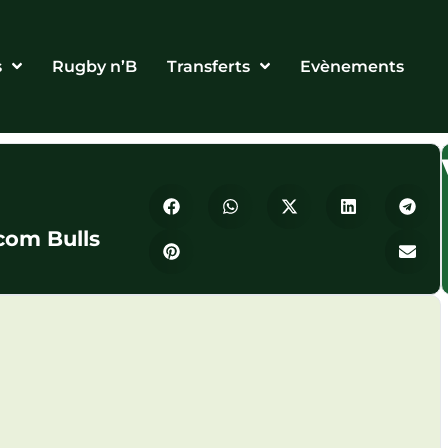
s
Rugby n’B
Transferts
Evènements
om Bulls