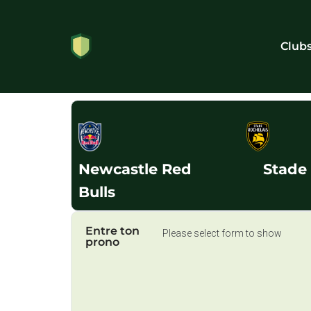
Club
Stade
Newcastle Red
Bulls
Entre ton
Please select form to show
prono