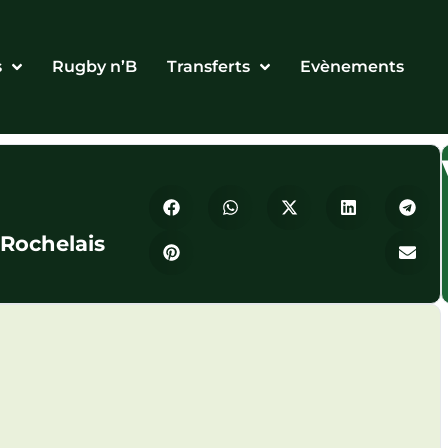
s
Rugby n’B
Transferts
Evènements
 Rochelais