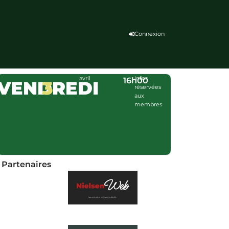
Connexion
avril
Infos
16h00
VENDREDI
3
réservées
aux
membres
Partenaires