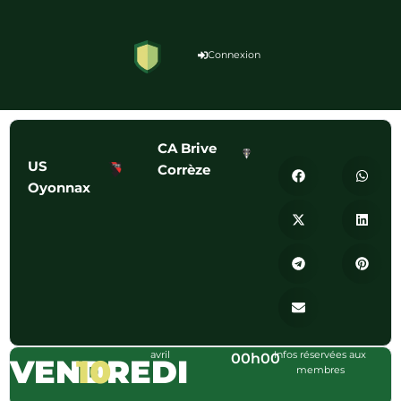
Connexion
CA Brive
US
Corrèze
Oyonnax
avril
Infos réservées aux
00h00
VENDREDI
10
membres