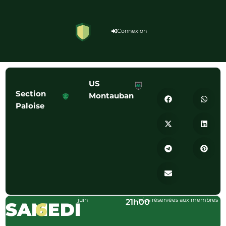
Connexion
US
Section
Montauban
Paloise
juin
Infos réservées aux membres
21h00
SAMEDI
6