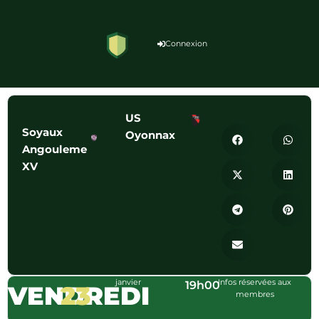
Connexion
US
Soyaux
Oyonnax
Angouleme
XV
janvier
Infos réservées aux
19h00
VENDREDI
23
membres