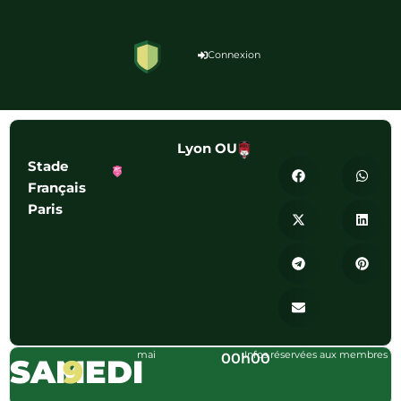
Connexion
Lyon OU
Stade
Français
Paris
mai
Infos réservées aux membres
00h00
SAMEDI
9