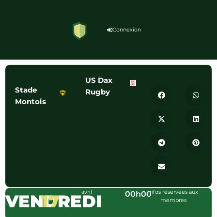
Connexion
US Dax
Stade
Rugby
Montois
avril
Infos réservées aux
00h00
VENDREDI
17
membres