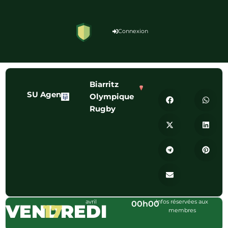
Connexion
Biarritz
SU Agen
Olympique
Rugby
avril
Infos réservées aux
00h00
VENDREDI
17
membres