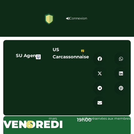
Connexion
US
SU Agen
Carcassonnaise
mars
Infos réservées aux membres
19h00
VENDREDI
6