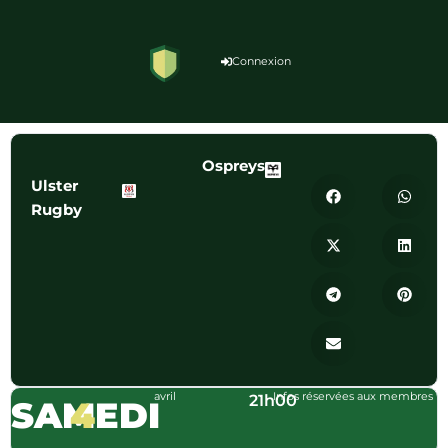
Connexion
Ospreys
Ulster
Rugby
avril
Infos réservées aux membres
21h00
SAMEDI
4