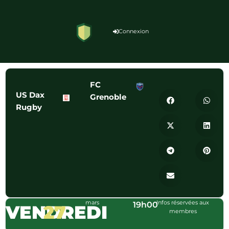
Connexion
FC
US Dax
Grenoble
Rugby
mars
Infos réservées aux
19h00
VENDREDI
27
membres