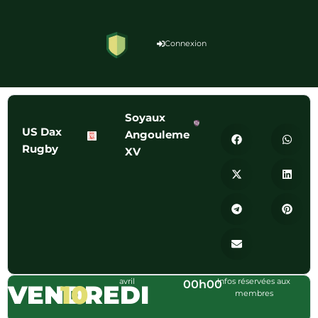
Connexion
Soyaux
US Dax
Angouleme
Rugby
XV
avril
Infos réservées aux
00h00
VENDREDI
10
membres