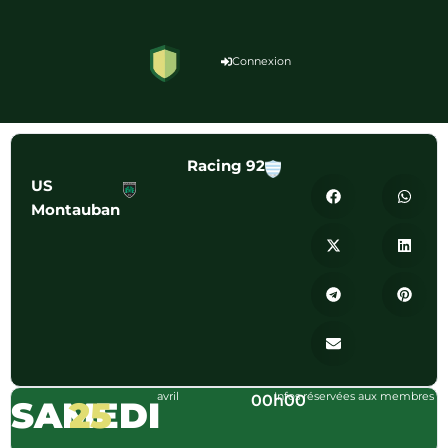
Connexion
Racing 92
US
Montauban
avril
Infos réservées aux membres
00h00
SAMEDI
25