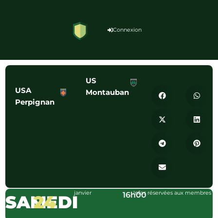
Connexion
US
USA
Montauban
Perpignan
janvier
Infos réservées aux membres
16h00
SAMEDI
24