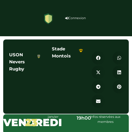
Connexion
Stade
USON
Montois
Nevers
Rugby
janvier
Infos réservées aux
19h00
VENDREDI
23
membres