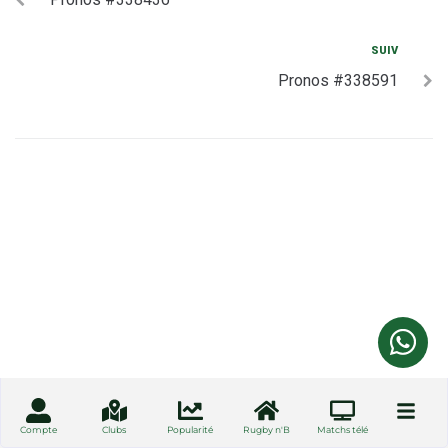
SUIV
Pronos #338591
Compte
Clubs
Popularité
Rugby n'B
Matchs télé