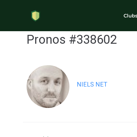
Club
Pronos #338602
NIELS NET