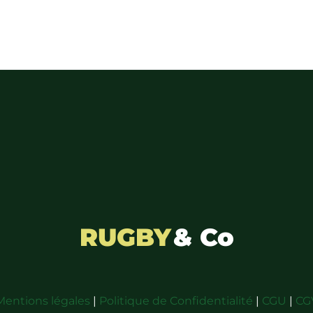
RUGBY
& Co
Mentions légales
|
Politique de Confidentialité
|
CGU
|
CG