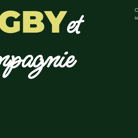
GBY
et
O
s
pagnie