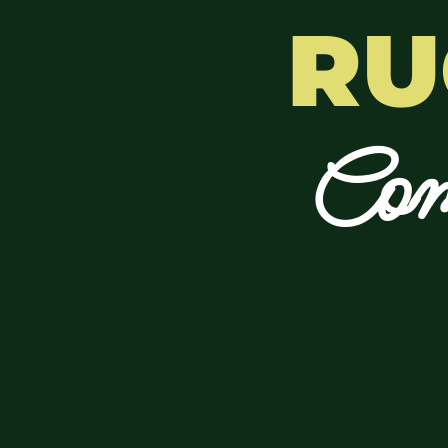
RU
Com