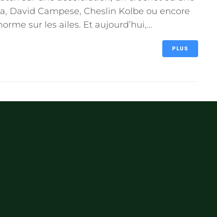
a, David Campese, Cheslin Kolbe ou encore
rme sur les ailes. Et aujourd’hui,...
PLUS