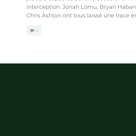
interception. Jonah Lomu, Bryan Haban
Chris Ashton ont tous laissé une trace éno
0