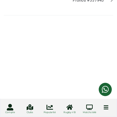
Pronos #337943
Compte
Clubs
Popularité
Rugby n'B
Matchs télé