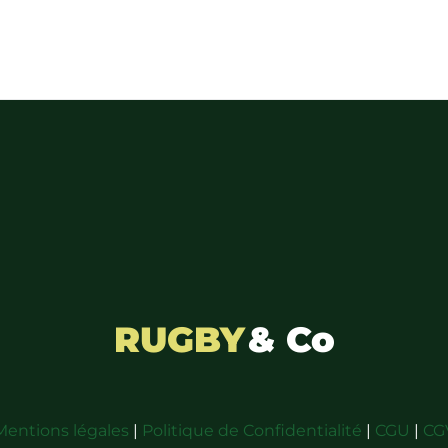
RUGBY
& Co
Mentions légales
|
Politique de Confidentialité
|
CGU
|
CG