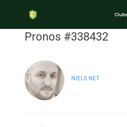
Club
Pronos #338432
NIELS NET