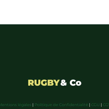
RUGBY
& Co
Mentions légales
|
Politique de Confidentialité
|
CGU
|
CG