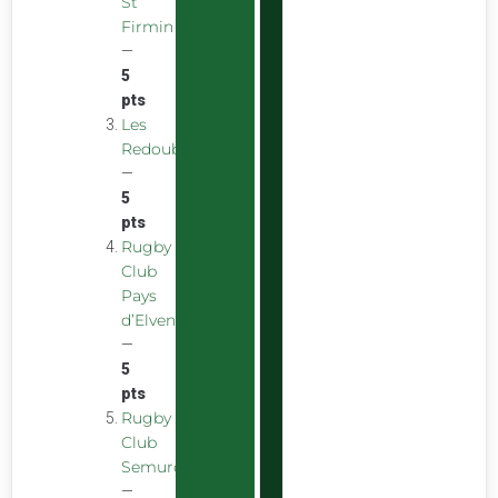
St
Firmin
—
5
pts
Les
Redoubstables
—
5
pts
Rugby
Club
Pays
d’Elven
—
5
pts
Rugby
Club
Semurois
—