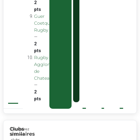
2
pts
Guer
Coetquidan
Rugby
—
2
pts
Rugby
Agglomeration
de
Chateaubourg
—
2
pts
Clubs
Découvrez
similaires
d’autres
clubs