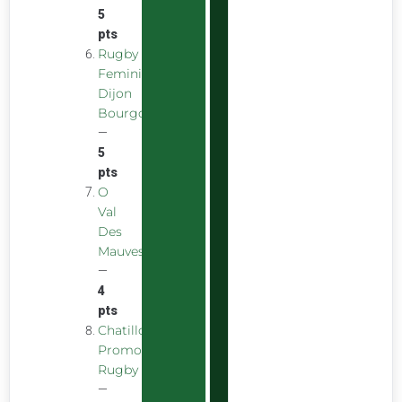
5
pts
Rugby
Feminin
Dijon
Bourgogne
—
5
pts
O
Val
Des
Mauves
—
4
pts
Chatillon
Promotion
Rugby
—