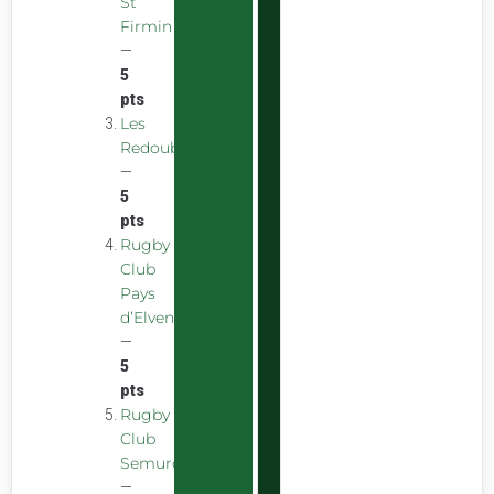
St
Firmin
—
5
pts
Les
Redoubstables
—
5
pts
Rugby
Club
Pays
d’Elven
—
5
pts
Rugby
Club
Semurois
—