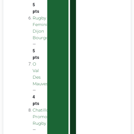
5
pts
Rugby
Feminin
Dijon
Bourgogne
—
5
pts
O
Val
Des
Mauves
—
4
pts
Chatillon
Promotion
Rugby
—