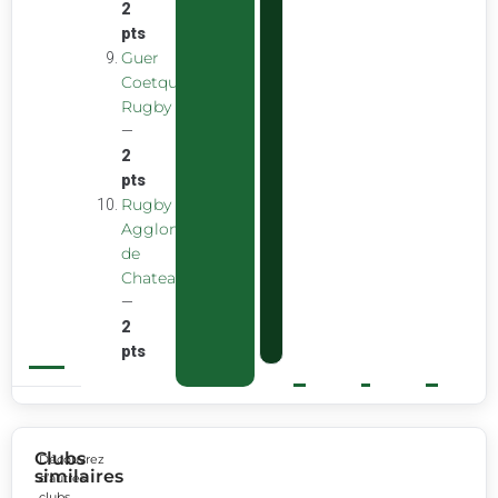
2
pts
Guer
Coetquidan
Rugby
—
2
pts
Rugby
Agglomeration
de
Chateaubourg
—
2
pts
Clubs
Découvrez
similaires
d’autres
clubs