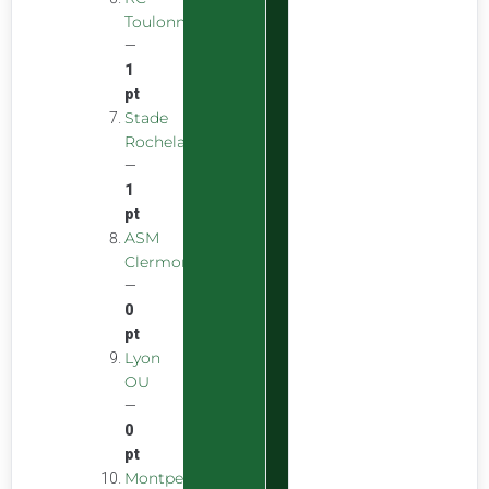
Toulonnais
—
1
pt
Stade
Rochelais
—
1
pt
ASM
Clermont
—
0
pt
Lyon
OU
—
0
pt
Montpellier