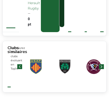
Herault
Rugby
—
0
pt
Clubs
Découvrez
similaires
d’autres
clubs
évoluant
en
Top14