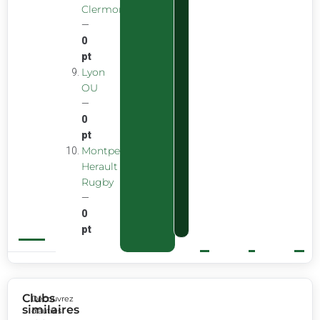
Clermont
—
0
pt
Lyon
OU
—
0
pt
Montpellier
Herault
Rugby
—
0
pt
Clubs
Découvrez
similaires
d’autres