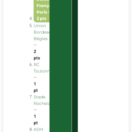
Français
Paris
—
2 pts
Union
Bordeaux
Bègles
—
2
pts
RC
Toulonnais
—
1
pt
Stade
Rochelais
—
1
pt
ASM