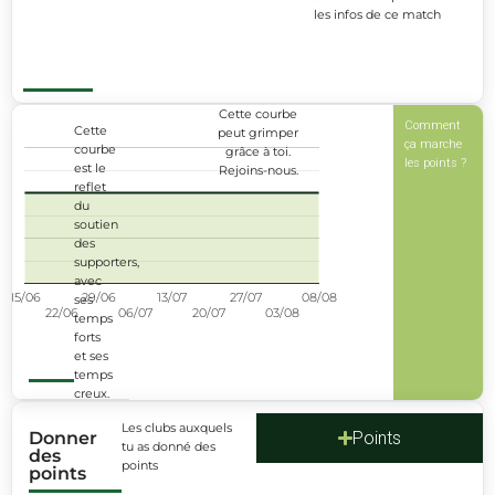
les infos de ce match
les infos de ce match
Cette courbe
Comment
Popularité
Cette
peut grimper
ça marche
3
courbe
grâce à toi.
les points ?
est le
Rejoins-nous.
reflet
2
du
soutien
1
des
supporters,
avec
0
15/06
29/06
13/07
27/07
08/08
ses
22/06
06/07
20/07
03/08
temps
forts
et ses
temps
creux.
Les clubs auxquels
Donner
Points
tu as donné des
des
points
points