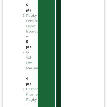
5
pts
Rugby
Feminin
Dijon
Bourgogne
—
5
pts
O
Val
Des
Mauves
—
4
pts
Chatillon
Promotion
Rugby
—