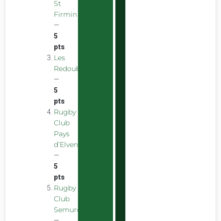
St
Firmin
—
5
pts
Les
Redoubstables
—
5
pts
Rugby
Club
Pays
d’Elven
—
5
pts
Rugby
Club
Semurois
—