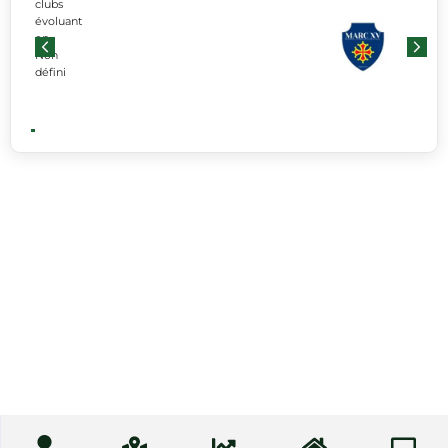
clubs
évoluant
en
Non
défini