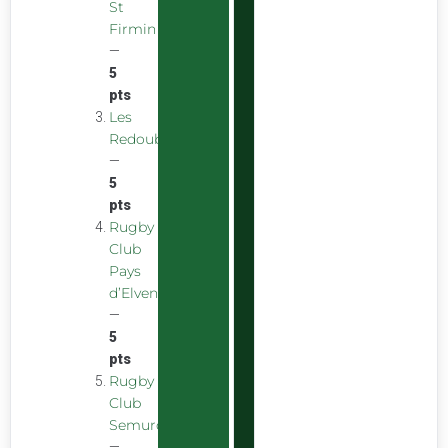
St
Firmin
—
5
pts
Les
Redoubstables
—
5
pts
Rugby
Club
Pays
d’Elven
—
5
pts
Rugby
Club
Semurois
—