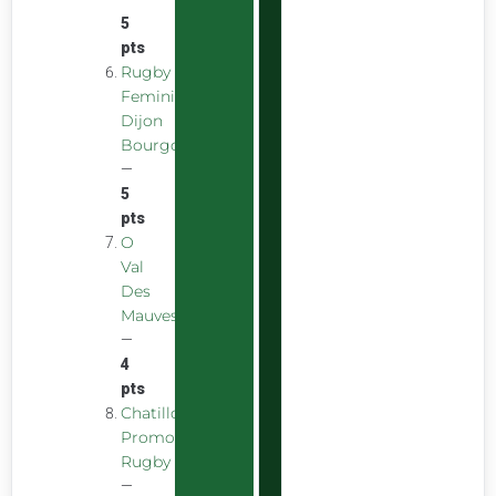
5
pts
Rugby
Feminin
Dijon
Bourgogne
—
5
pts
O
Val
Des
Mauves
—
4
pts
Chatillon
Promotion
Rugby
—