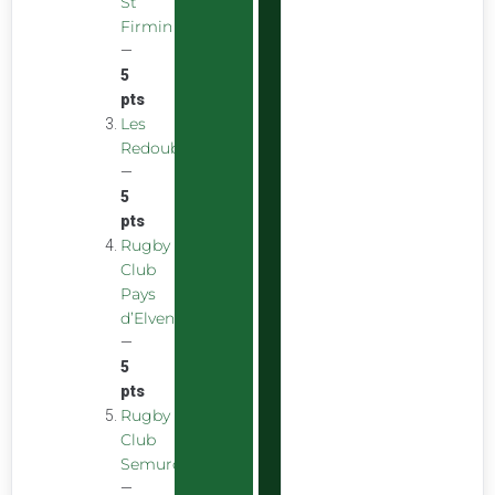
St
Firmin
—
5
pts
Les
Redoubstables
—
5
pts
Rugby
Club
Pays
d’Elven
—
5
pts
Rugby
Club
Semurois
—