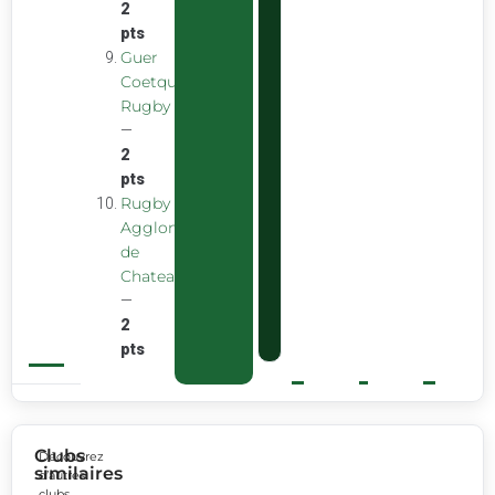
2
pts
Guer
Coetquidan
Rugby
—
2
pts
Rugby
Agglomeration
de
Chateaubourg
—
2
pts
Clubs
Découvrez
similaires
d’autres
clubs