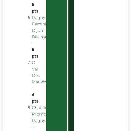
5
pts
Rugby
Feminin
Dijon
Bourgogne
—
5
pts
O
Val
Des
Mauves
—
4
pts
Chatillon
Promotion
Rugby
—