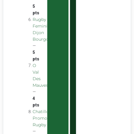
5
pts
Rugby
Feminin
Dijon
Bourgogne
—
5
pts
O
Val
Des
Mauves
—
4
pts
Chatillon
Promotion
Rugby
—