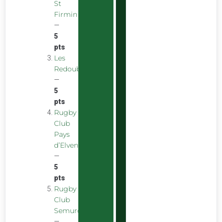
St
Firmin
—
5
pts
Les
Redoubstables
—
5
pts
Rugby
Club
Pays
d’Elven
—
5
pts
Rugby
Club
Semurois
—