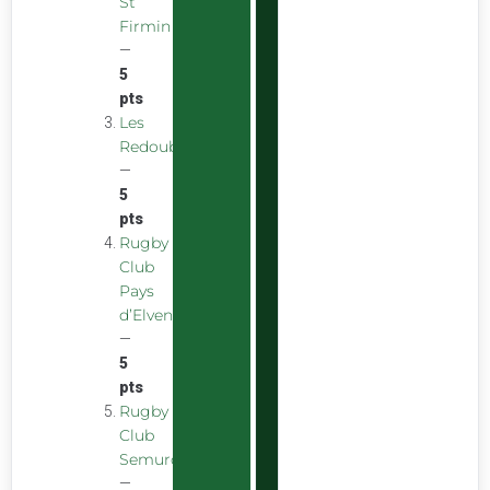
St
Firmin
—
5
pts
Les
Redoubstables
—
5
pts
Rugby
Club
Pays
d’Elven
—
5
pts
Rugby
Club
Semurois
—