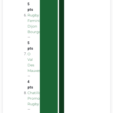
5
pts
Rugby
Feminin
Dijon
Bourgogne
—
5
pts
O
Val
Des
Mauves
—
4
pts
Chatillon
Promotion
Rugby
—