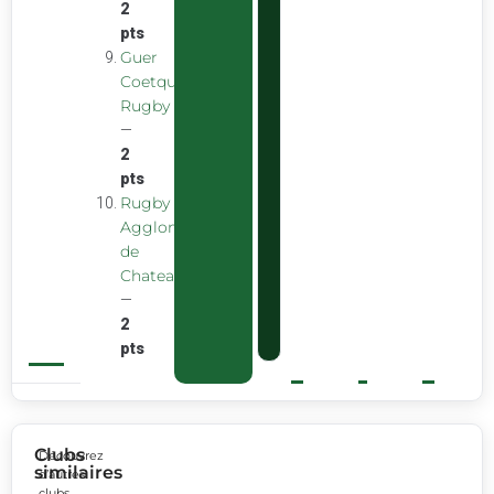
2
pts
Guer
Coetquidan
Rugby
—
2
pts
Rugby
Agglomeration
de
Chateaubourg
—
2
pts
Clubs
Découvrez
similaires
d’autres
clubs