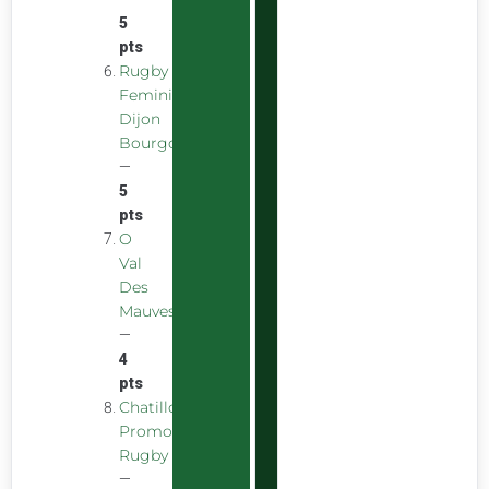
5
pts
Rugby
Feminin
Dijon
Bourgogne
—
5
pts
O
Val
Des
Mauves
—
4
pts
Chatillon
Promotion
Rugby
—