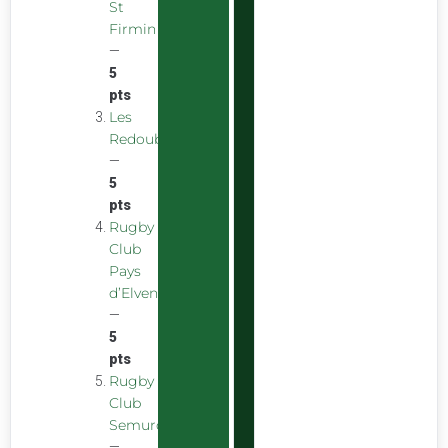
St
Firmin
—
5
pts
Les
Redoubstables
—
5
pts
Rugby
Club
Pays
d’Elven
—
5
pts
Rugby
Club
Semurois
—