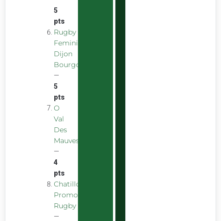
5
pts
Rugby
Feminin
Dijon
Bourgogne
—
5
pts
O
Val
Des
Mauves
—
4
pts
Chatillon
Promotion
Rugby
—