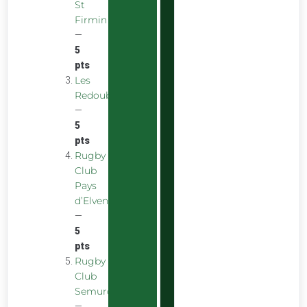
St
Firmin
—
5
pts
Les
Redoubstables
—
5
pts
Rugby
Club
Pays
d’Elven
—
5
pts
Rugby
Club
Semurois
—