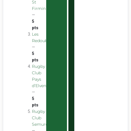
St
Firmin
—
5
pts
Les
Redoubstables
—
5
pts
Rugby
Club
Pays
d’Elven
—
5
pts
Rugby
Club
Semurois
—