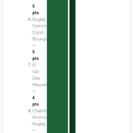
5
pts
Rugby
Feminin
Dijon
Bourgogne
—
5
pts
O
Val
Des
Mauves
—
4
pts
Chatillon
Promotion
Rugby
—