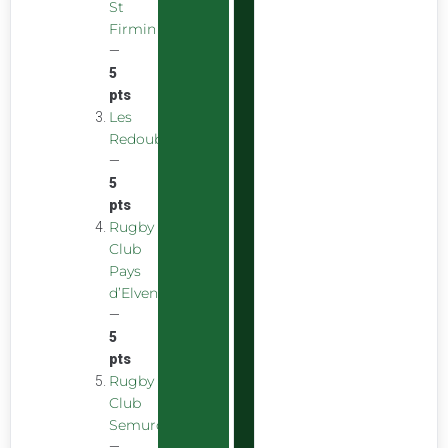
St
Firmin
—
5
pts
Les
Redoubstables
—
5
pts
Rugby
Club
Pays
d’Elven
—
5
pts
Rugby
Club
Semurois
—