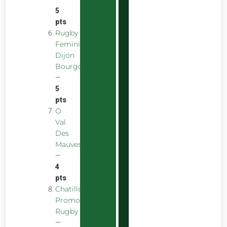
5
pts
Rugby
Feminin
Dijon
Bourgogne
—
5
pts
O
Val
Des
Mauves
—
4
pts
Chatillon
Promotion
Rugby
—