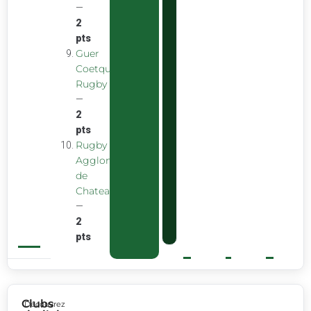
—
2
pts
Guer
Coetquidan
Rugby
—
2
pts
Rugby
Agglomeration
de
Chateaubourg
—
2
pts
Clubs
Découvrez