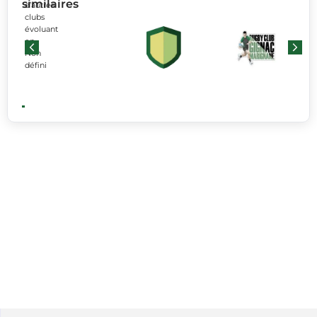
similaires
d’autres
clubs
évoluant
en
Non
défini