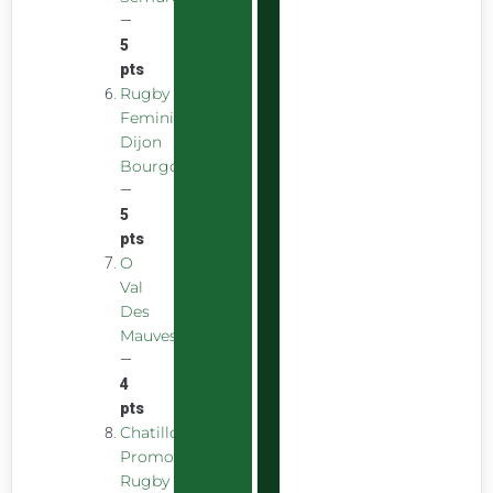
—
5
pts
Rugby
Feminin
Dijon
Bourgogne
—
5
pts
O
Val
Des
Mauves
—
4
pts
Chatillon
Promotion
Rugby