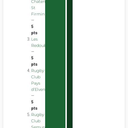
Chatenoy
St
Firmin
—
5
pts
Les
Redoubstables
—
5
pts
Rugby
Club
Pays
d’Elven
—
5
pts
Rugby
Club
Semurois