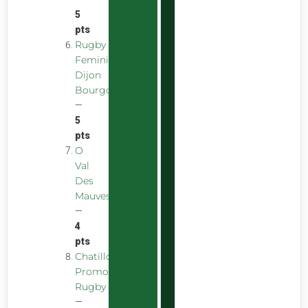
5
pts
Rugby
Feminin
Dijon
Bourgogne
—
5
pts
O
Val
Des
Mauves
—
4
pts
Chatillon
Promotion
Rugby
—