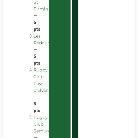
St
Firmin
—
5
pts
Les
Redoubstables
—
5
pts
Rugby
Club
Pays
d’Elven
—
5
pts
Rugby
Club
Semurois
—