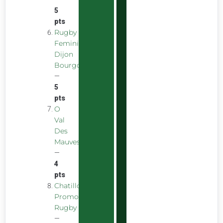
5
pts
Rugby
Feminin
Dijon
Bourgogne
—
5
pts
O
Val
Des
Mauves
—
4
pts
Chatillon
Promotion
Rugby
—