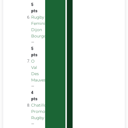
5
pts
Rugby
Feminin
Dijon
Bourgogne
—
5
pts
O
Val
Des
Mauves
—
4
pts
Chatillon
Promotion
Rugby
—