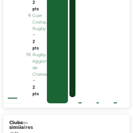
2
pts
Guer
Coetquidan
Rugby
—
2
pts
Rugby
Agglomeration
de
Chateaubourg
—
2
pts
Clubs
Découvrez
similaires
d’autres
clubs