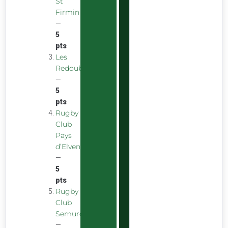
St
Firmin
—
5
pts
Les
Redoubstables
—
5
pts
Rugby
Club
Pays
d’Elven
—
5
pts
Rugby
Club
Semurois
—