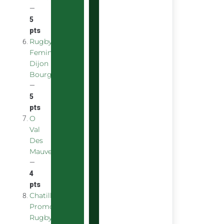
—
5
pts
Rugby
Feminin
Dijon
Bourgogne
—
5
pts
O
Val
Des
Mauves
—
4
pts
Chatillon
Promotion
Rugby