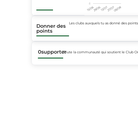
-1
15/06
29/06
13/07
27/07
06/08
Les clubs auxquels tu as donné des point
Donner des
points
0
supporter
Toute la communauté qui soutient le Club 