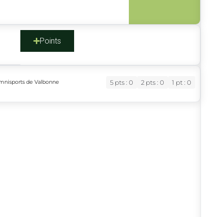
s
Points
Omnisports de Valbonne
5 pts : 0
2 pts : 0
1 pt : 0