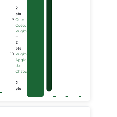
—
2
pts
Guer
Coetquidan
Rugby
—
2
pts
Rugby
Agglomeration
de
Chateaubourg
—
2
pts