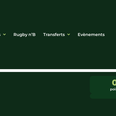
s
Rugby n’B
Transferts
Evènements
poi