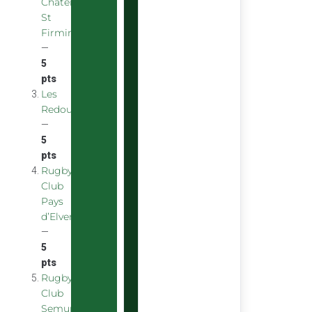
Chatenoy
St
Firmin
—
5
pts
Les
Redoubstables
—
5
pts
Rugby
Club
Pays
d’Elven
—
5
pts
Rugby
Club
Semurois