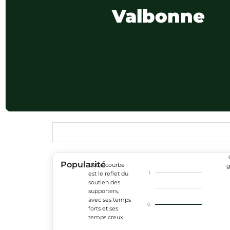
Valbonne
Popularité
Cette courbe
g
1
est le reflet du
soutien des
supporters,
avec ses temps
0
forts et ses
temps creux.