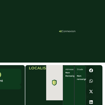
Connexion
LOCALISATION
Adresse:
Stade
0
Non
:
Renseigné
Non
renseigné
nt