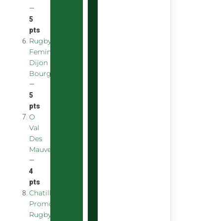
—
5
pts
Rugby
Feminin
Dijon
Bourgogne
—
5
pts
O
Val
Des
Mauves
—
4
pts
Chatillon
Promotion
Rugby