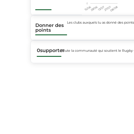
-1
15/06
29/06
13/07
27/07
08/08
Les clubs auxquels tu as donné des point
Donner des
points
0
supporter
Toute la communauté qui soutient le Rugby