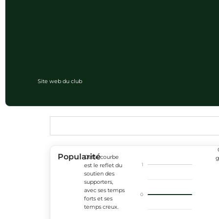
Site web du club
Popularité
Cette courbe
g
1
est le reflet du
soutien des
supporters,
avec ses temps
0
forts et ses
temps creux.