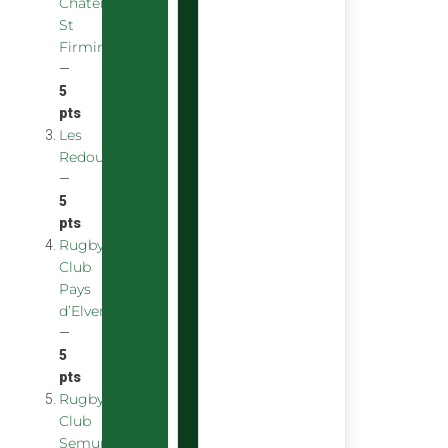
Chatenoy
St
Firmin
—
5
pts
Les
Redoubstables
—
5
pts
Rugby
Club
Pays
d’Elven
—
5
pts
Rugby
Club
Semurois