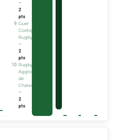
—
2
pts
Guer
Coetquidan
Rugby
—
2
pts
Rugby
Agglomeration
de
Chateaubourg
—
2
pts