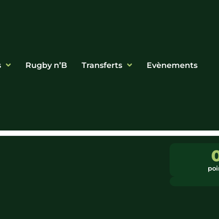
s
Rugby n’B
Transferts
Evènements
poi