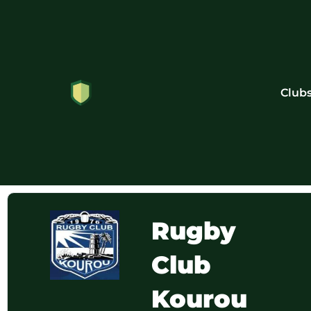
Club
Rugby
Club
Kourou