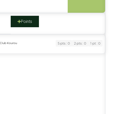
s
Points
 Club Kourou
5 pts : 0
2 pts : 0
1 pt : 0