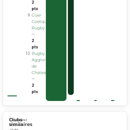
2
pts
Guer
Coetquidan
Rugby
—
2
pts
Rugby
Agglomeration
de
Chateaubourg
—
2
pts
Clubs
Découvrez
similaires
d’autres
clubs