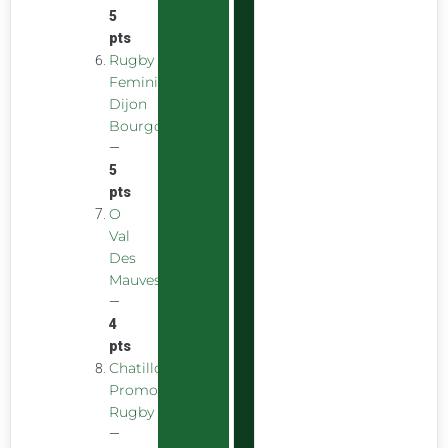
5
pts
Rugby
Feminin
Dijon
Bourgogne
—
5
pts
O
Val
Des
Mauves
—
4
pts
Chatillon
Promotion
Rugby
—