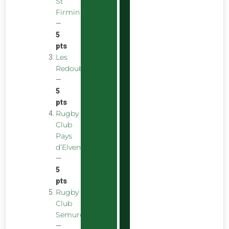
St
Firmin
—
5
pts
Les
Redoubstables
—
5
pts
Rugby
Club
Pays
d’Elven
—
5
pts
Rugby
Club
Semurois
—