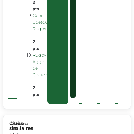
2
pts
Guer
Coetquidan
Rugby
—
2
pts
Rugby
Agglomeration
de
Chateaubourg
—
2
pts
Clubs
Découvrez
similaires
d’autres
clubs