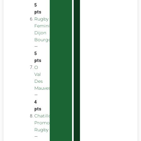
5
pts
Rugby
Feminin
Dijon
Bourgogne
—
5
pts
O
Val
Des
Mauves
—
4
pts
Chatillon
Promotion
Rugby
—