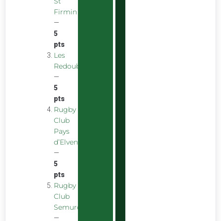
St
Firmin
—
5
pts
Les
Redoubstables
—
5
pts
Rugby
Club
Pays
d’Elven
—
5
pts
Rugby
Club
Semurois
—